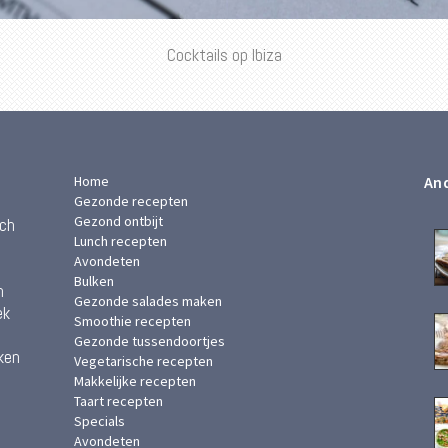
Cocktails op Ibiza
Home
And
Gezonde recepten
Gezond ontbijt
ach
Lunch recepten
Avondeten
Bulken
n
Gezonde salades maken
ek
Smoothie recepten
Gezonde tussendoortjes
ken
Vegetarische recepten
Makkelijke recepten
Taart recepten
Specials
Avondeten