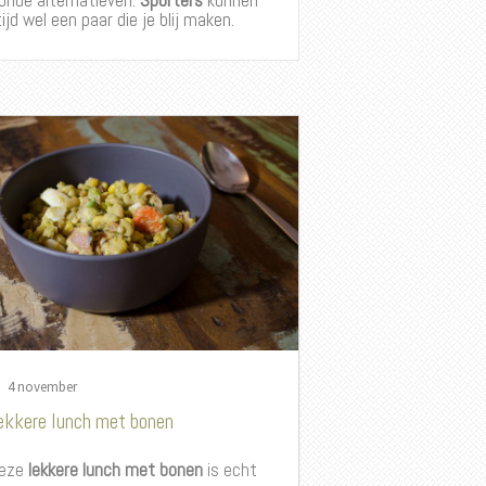
onde alternatieven.
Sporters
kunnen
ijd wel een paar die je blij maken.
4 november
ekkere lunch met bonen
eze
lekkere lunch met bonen
is echt