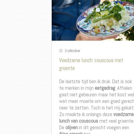
3 oktober
Voedzame lunch: couscous met
groente
De laatste tijd ben ik druk. Dat is ook
te merken in mijn
eetgedrag
. Afhalen
gaat niet gebeuren maar het kost we
wat meer moeite om een goed gerec
neer te zetten. Toch is het mij gelukt
Zo maakte ik onlangs deze
voedzame
lunch van couscous
met veel groente
De
olijven
in dit gerecht voegen een
fijne smaak
toe.