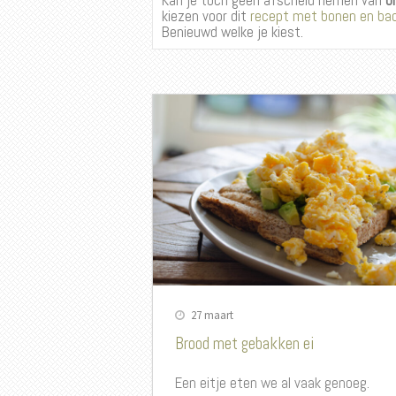
Kan je toch geen afscheid nemen van
b
kiezen voor dit
recept met bonen en ba
Benieuwd welke je kiest.
27 maart
Brood met gebakken ei
Een eitje eten we al vaak genoeg.