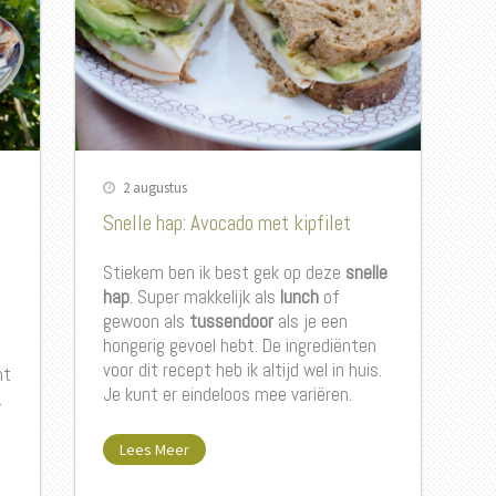
2 augustus
Snelle hap: Avocado met kipfilet
Stiekem ben ik best gek op deze
snelle
hap
. Super makkelijk als
lunch
of
gewoon als
tussendoor
als je een
hongerig gevoel hebt. De ingrediënten
l
voor dit recept heb ik altijd wel in huis.
ht
Je kunt er eindeloos mee variëren.
.
.
Lees Meer