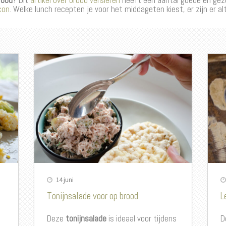
rood
? Dit
artikel over brood versieren
heeft een aantal goede en gez
con
. Welke lunch recepten je voor het middageten kiest, er zijn er alt
14 juni
Tonijnsalade voor op brood
L
Deze
tonijnsalade
is ideaal voor tijdens
D