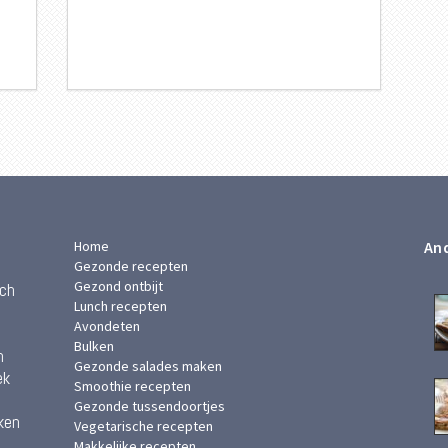
Home
And
Gezonde recepten
Gezond ontbijt
ach
Lunch recepten
Avondeten
Bulken
n
Gezonde salades maken
ek
Smoothie recepten
Gezonde tussendoortjes
ken
Vegetarische recepten
Makkelijke recepten