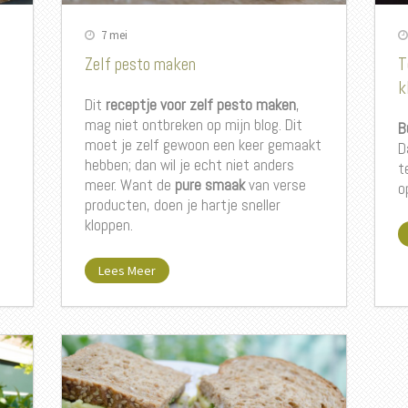
7 mei
Zelf pesto maken
T
k
Dit
receptje voor zelf pesto maken
,
mag niet ontbreken op mijn blog. Dit
B
moet je zelf gewoon een keer gemaakt
D
hebben; dan wil je echt niet anders
t
meer. Want de
pure smaak
van verse
o
producten, doen je hartje sneller
kloppen.
Lees Meer