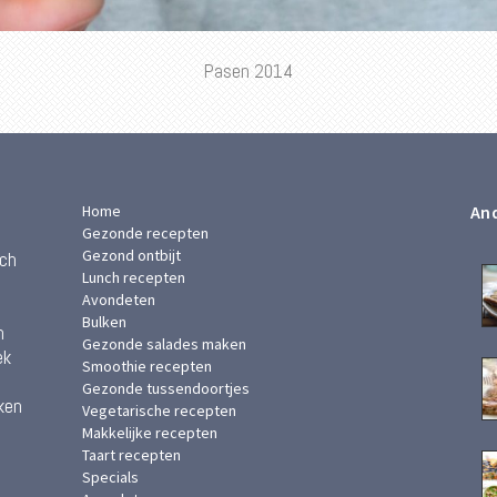
Pasen 2014
Home
And
Gezonde recepten
Gezond ontbijt
ach
Lunch recepten
Avondeten
Bulken
n
Gezonde salades maken
ek
Smoothie recepten
Gezonde tussendoortjes
ken
Vegetarische recepten
Makkelijke recepten
Taart recepten
Specials