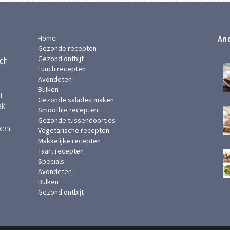
Home
And
Gezonde recepten
Gezond ontbijt
ach
Lunch recepten
Avondeten
Bulken
n
Gezonde salades maken
ek
Smoothie recepten
Gezonde tussendoortjes
ken
Vegetarische recepten
Makkelijke recepten
Taart recepten
Specials
Avondeten
Bulken
Gezond ontbijt