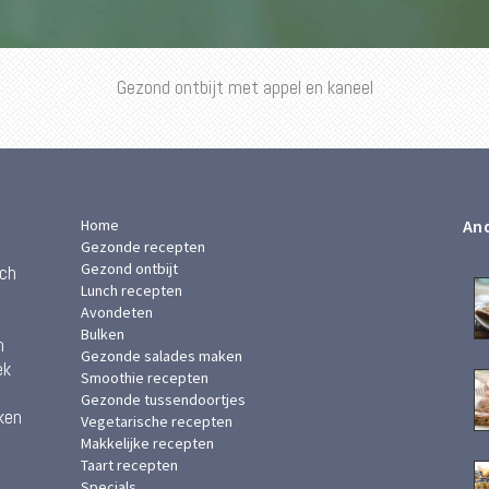
Gezond ontbijt met appel en kaneel
Home
And
Gezonde recepten
Gezond ontbijt
ach
Lunch recepten
Avondeten
Bulken
n
Gezonde salades maken
ek
Smoothie recepten
Gezonde tussendoortjes
ken
Vegetarische recepten
Makkelijke recepten
Taart recepten
Specials