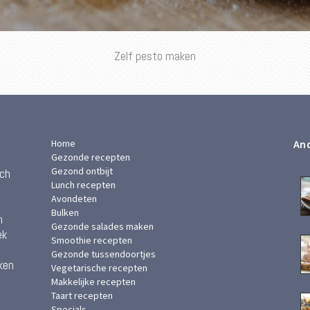
Zelf pesto maken
Home
And
Gezonde recepten
Gezond ontbijt
ach
Lunch recepten
Avondeten
Bulken
n
Gezonde salades maken
ek
Smoothie recepten
Gezonde tussendoortjes
ken
Vegetarische recepten
Makkelijke recepten
Taart recepten
Specials