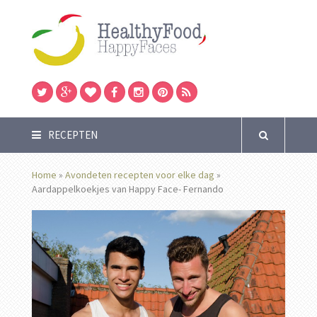
RECEPTEN
Home
»
Avondeten recepten voor elke dag
»
Aardappelkoekjes van Happy Face- Fernando