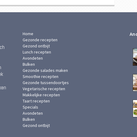
Home
And
Gezonde recepten
Gezond ontbijt
ach
Lunch recepten
Avondeten
Bulken
n
Gezonde salades maken
ek
Smoothie recepten
Gezonde tussendoortjes
ken
Vegetarische recepten
Makkelijke recepten
Taart recepten
Specials
Avondeten
Bulken
Gezond ontbijt