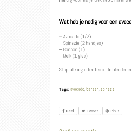
Handig voor als je trek hebt, maar wei
Wat heb je nodig voor een avoc
–
Avocado (1/2)
– Spinazie (2 handjes)
– Banaan (1)
– Melk (1 glas)
Stop alle ingrediënten in de blender en
avocado
banaan
spinazie
Tags:
,
,
Deel
Tweet
Pin It