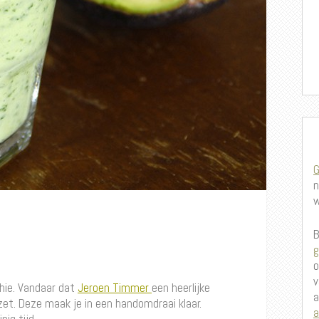
G
n
w
B
g
o
v
hie. Vandaar dat
Jeroen Timmer
een heerlijke
a
zet. Deze maak je in een handomdraai klaar.
a