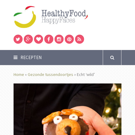
RECEPTEN
Home
»
Gezonde tussendoortjes
»
Echt ‘wild’