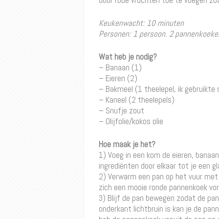
door rode vruchten toe te voegen zo
Keukenwacht: 10 minuten
Personen: 1 persoon. 2 pannenkoeke
Wat heb je nodig?
– Banaan (1)
– Eieren (2)
– Bakmeel (1 theelepel, ik gebruikte
– Kaneel (2 theelepels)
– Snufje zout
– Olijfolie/kokos olie
Hoe maak je het?
1) Voeg in een kom de eieren, banaan
ingrediënten door elkaar tot je een g
2) Verwarm een pan op het vuur met d
zich een mooie ronde pannenkoek vo
3) Blijf de pan bewegen zodat de pann
onderkant lichtbruin is kan je de pann