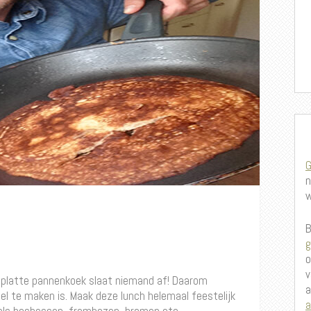
G
n
w
B
g
o
v
 platte pannenkoek slaat niemand af! Daarom
a
el te maken is.
Maak deze
lunch helemaal feestelijk
a