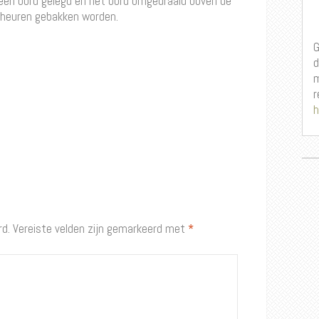
een bord gelegd en het bord omgedraaid boven de
cheuren gebakken worden.
G
d
m
r
h
rd.
Vereiste velden zijn gemarkeerd met
*