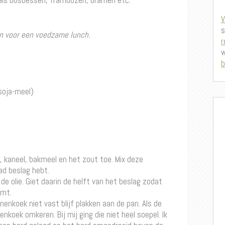
als bosbessen, frambozen, bramen etc.
V
s
n voor een voedzame lunch.
r
w
b
 soja-meel)
, kaneel, bakmeel en het zout toe. Mix deze
lad beslag hebt.
e olie. Giet daarin de helft van het beslag zodat
rmt.
enkoek niet vast blijf plakken aan de pan. Als de
enkoek omkeren. Bij mij ging die niet heel soepel. Ik