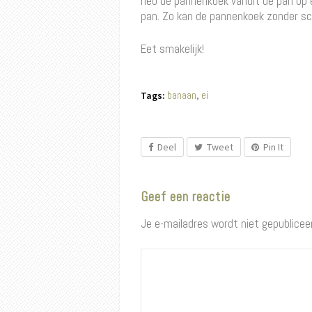
heb de pannenkoek vanuit de pan op 
pan. Zo kan de pannenkoek zonder s
Eet smakelijk!
banaan
ei
Tags:
,
Deel
Tweet
Pin It
Geef een reactie
Je e-mailadres wordt niet gepublicee