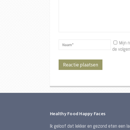
Mijn 
de volgen
Healthy Food Happy Faces
Ik geloof dat lekker en gezond eten een l