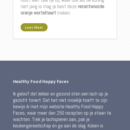
hoort een taartje bij. Maar ook als de koning
niet jarig is mag je best deze
verantwoorde
oranje worteltaart
maken.
Lees Meer
Healthy Food Happy Faces
Ik geloof dat lekker en gezond eten een lach op je
gezicht tovert. Dat het niet moeilijk hoeft te zijn
bewijs ik met mijn website Healthy Food Happy
Faces, waar meer dan 250 recepten op je staan te
wachten. Trek je lachspieren aan, pak je
keukengereedschap en ga aan de slag. Koken is