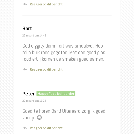
Reageer op dit bericht.
Bart
29 maart
om 14:45
God diggity damn, dit was smaakvol. Heb
mijn buik rond gegeten. Met een goed glas
rood erbij komen de smaken goed samen.
Reageer op dit bericht.
Peter
Happy Face beheerder
29 maart
om 16:24
Goed te horen Bart! Uiteraard zorg ik goed
voor je 😉
Reageer op dit bericht.