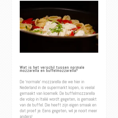
Wat is het verschil tussen normale
mozzarella en buffelmozzarella?
De ‘normale’ mozzarella die we hier in
Nederland in de supermarkt kopen, is veelal
gemaakt van koemelk. De buffelmozzarella
die volop in Italië wordt gegeten, is gemaakt
van de buffel. Die heeft zijn eigen smaak en
dat proef je. Eens gegeten, wil je nooit meer
anders!