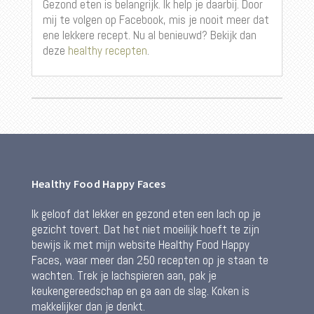
Gezond eten is belangrijk. Ik help je daarbij. Door
mij te volgen op Facebook, mis je nooit meer dat
ene lekkere recept. Nu al benieuwd? Bekijk dan
deze
healthy recepten
.
Healthy Food Happy Faces
Ik geloof dat lekker en gezond eten een lach op je
gezicht tovert. Dat het niet moeilijk hoeft te zijn
bewijs ik met mijn website Healthy Food Happy
Faces, waar meer dan 250 recepten op je staan te
wachten. Trek je lachspieren aan, pak je
keukengereedschap en ga aan de slag. Koken is
makkelijker dan je denkt.