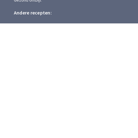
Gezond ontbijt
Andere recepten:
Brood met gebakken ei
27 maart
Proteïne recepten maken in een
handomdraai
20 maart
4 bulk maaltijden die vullen
27 oktober
Copyright 2026 Healthy Food Happy Faces