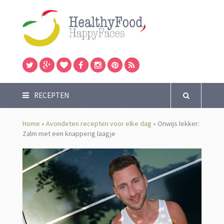
RECEPTEN
Home
»
Avondeten recepten voor elke dag
»
Onwijs lekker:
Zalm met een knapperig laagje