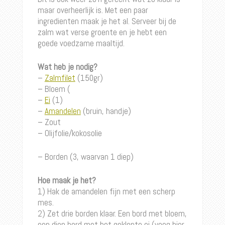
maar overheerlijk is. Met een paar
ingredienten maak je het al. Serveer bij de
zalm wat verse groente en je hebt een
goede voedzame maaltijd.
Wat heb je nodig?
–
Zalmfilet
(150gr)
– Bloem (
–
Ei
(1)
–
Amandelen
(bruin, handje)
– Zout
– Olijfolie/kokosolie
– Borden (3, waarvan 1 diep)
Hoe maak je het?
1) Hak de amandelen fijn met een scherp
mes.
2) Zet drie borden klaar. Een bord met bloem,
een diep bord met het geklopte ei (voeg hier