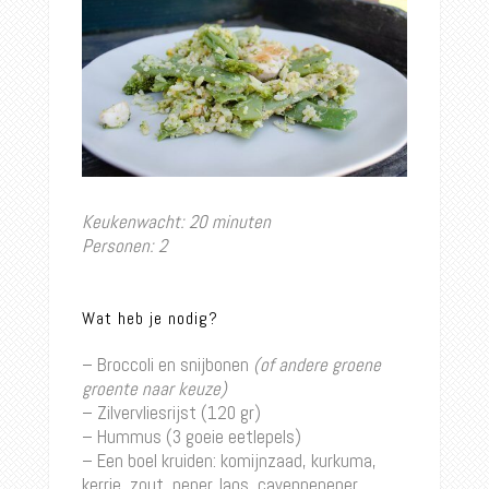
Keukenwacht: 20 minuten
Personen: 2
Wat heb je nodig?
– Broccoli en snijbonen
(of andere groene
groente naar keuze)
– Zilvervliesrijst (120 gr)
– Hummus (3 goeie eetlepels)
– Een boel kruiden: komijnzaad, kurkuma,
kerrie, zout, peper, laos, cayennepeper