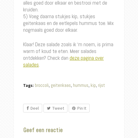
alles goed door elkaar en bestrooi met de
kruiden.
5) Voeg daarna stukjes kip, stukjes
geitenkaas en de eetlepels hummus toe. Mix
nogmaals goed door elkaar.
Klaar! Deze salade zoals ik ‘m noem, is prima
warm of koud te eten. Meer salades
ontdekken? Check dan
deze pagina over
salades
.
broccoli
geitenkaas
hummus
kip
rijst
Tags:
,
,
,
,
Deel
Tweet
Pin It
Geef een reactie