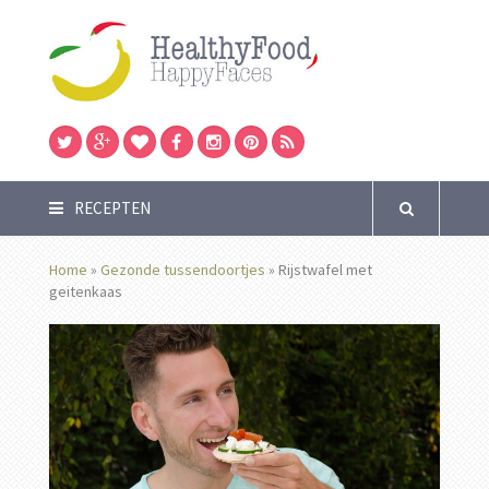
RECEPTEN
Home
»
Gezonde tussendoortjes
»
Rijstwafel met
geitenkaas