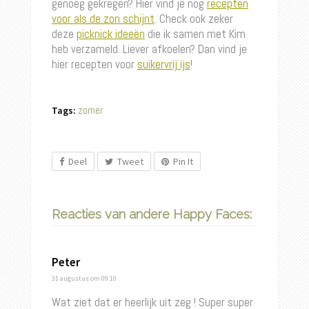
genoeg gekregen? Hier vind je nog
recepten
voor als de zon schijnt
. Check ook zeker
deze
picknick ideeën
die ik samen met Kim
heb verzameld. Liever afkoelen? Dan vind je
hier recepten voor
suikervrij ijs
!
zomer
Tags:
Deel
Tweet
Pin It
Reacties van andere Happy Faces:
Peter
31 augustus
om 09:10
Wat ziet dat er heerlijk uit zeg ! Super super