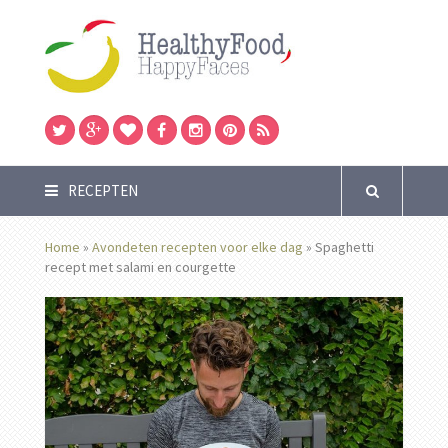
RECEPTEN
Home
»
Avondeten recepten voor elke dag
»
Spaghetti
recept met salami en courgette