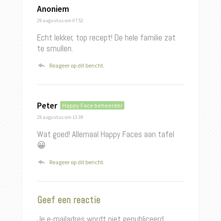
Anoniem
29 augustus
om 07:52
Echt lekker, top recept! De hele familie zat
te smullen.
Reageer op dit bericht.
Peter
Happy Face beheerder
29 augustus
om 13:39
Wat goed! Allemaal Happy Faces aan tafel
😀
Reageer op dit bericht.
Geef een reactie
Je e-mailadres wordt niet gepubliceerd.